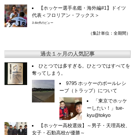
【ホッケー選手名鑑・海外編#1】ドイツ
代表＜フロリアン・フックス＞
3.6k件のビュー
（集計単位：全期間）
過去１ヶ月の人気記事
ひとつでは多すぎる。ひとつではすべてを
奪ってしまう。
9795 ホッケーのボールレシ
ーブ（トラップ）について
「東京でホッケ
ーしたい！」tue-
kyu@tokyo
【ホッケー高校選抜】～男子・天理高校、
女子・石動高校が優勝～