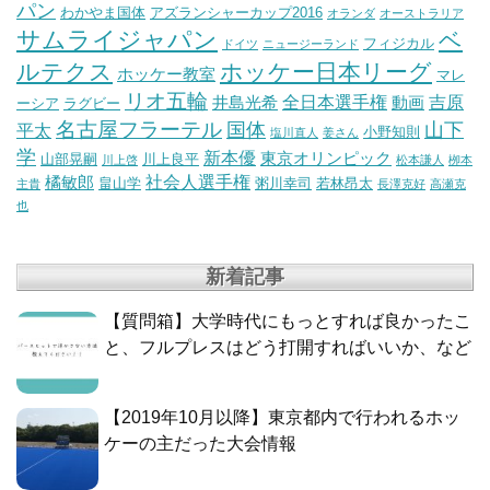
パン
わかやま国体
アズランシャーカップ2016
オランダ
オーストラリア
サムライジャパン
ベ
フィジカル
ドイツ
ニュージーランド
ルテクス
ホッケー日本リーグ
ホッケー教室
マレ
リオ五輪
全日本選手権
吉原
井島光希
動画
ーシア
ラグビー
名古屋フラーテル
国体
山下
平太
小野知則
塩川直人
姜さん
学
新本優
東京オリンピック
山部晃嗣
川上良平
川上啓
松本謙人
栁本
社会人選手権
橘敏郎
畠山学
粥川幸司
若林昂太
主貴
長澤克好
高瀬克
也
新着記事
【質問箱】大学時代にもっとすれば良かったこ
と、フルプレスはどう打開すればいいか、など
【2019年10月以降】東京都内で行われるホッ
ケーの主だった大会情報