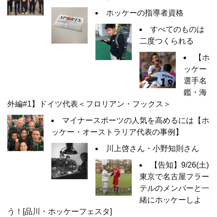
ホッケーの指導者資格
すべてのものは
二度つくられる
【ホ
ッケー
選手名
鑑・海
外編#1】ドイツ代表＜フロリアン・フックス＞
マイナースポーツの人気を高めるには【ホ
ッケー・オーストラリア代表の事例】
川上啓さん・小野知則さん
【告知】9/26(土)
東京で名古屋フラー
テルのメンバーと一
緒にホッケーしよ
う！[品川・ホッケーフェスタ]