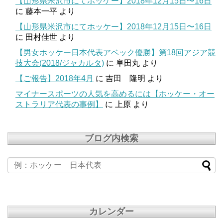
【山形県米沢市にてホッケー】2018年12月15日〜16日
に
藤本一平
より
【山形県米沢市にてホッケー】2018年12月15日〜16日
に
田村佳世
より
【男女ホッケー日本代表アベック優勝】第18回アジア競
技大会(2018/ジャカルタ)
に
阜田丸
より
【ご報告】2018年4月
に
吉田 隆明
より
マイナースポーツの人気を高めるには【ホッケー・オー
ストラリア代表の事例】
に
上原
より
ブログ内検索
カレンダー