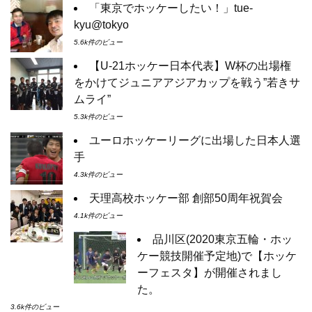
「東京でホッケーしたい！」tue-
kyu@tokyo
5.6k件のビュー
【U-21ホッケー日本代表】W杯の出場権
をかけてジュニアアジアカップを戦う”若きサ
ムライ”
5.3k件のビュー
ユーロホッケーリーグに出場した日本人選
手
4.3k件のビュー
天理高校ホッケー部 創部50周年祝賀会
4.1k件のビュー
品川区(2020東京五輪・ホッ
ケー競技開催予定地)で【ホッケ
ーフェスタ】が開催されまし
た。
3.6k件のビュー