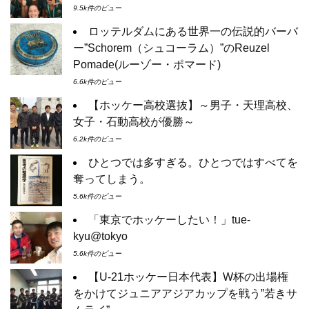
9.5k件のビュー
ロッテルダムにある世界一の伝説的バーバ
ー”Schorem（シュコーラム）”のReuzel
Pomade(ルーゾー・ポマード)
6.6k件のビュー
【ホッケー高校選抜】～男子・天理高校、
女子・石動高校が優勝～
6.2k件のビュー
ひとつでは多すぎる。ひとつではすべてを
奪ってしまう。
5.6k件のビュー
「東京でホッケーしたい！」tue-
kyu@tokyo
5.6k件のビュー
【U-21ホッケー日本代表】W杯の出場権
をかけてジュニアアジアカップを戦う”若きサ