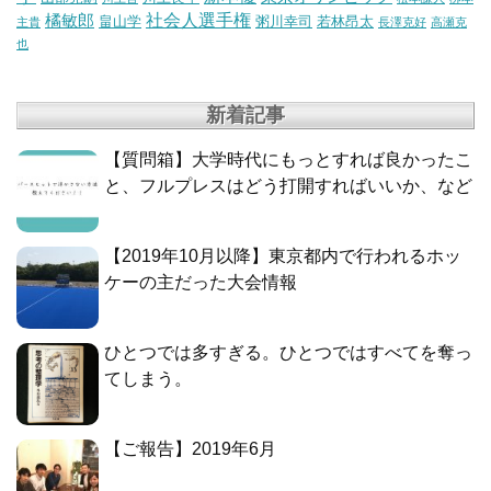
社会人選手権
橘敏郎
畠山学
粥川幸司
若林昂太
主貴
長澤克好
高瀬克
也
新着記事
【質問箱】大学時代にもっとすれば良かったこ
と、フルプレスはどう打開すればいいか、など
【2019年10月以降】東京都内で行われるホッ
ケーの主だった大会情報
ひとつでは多すぎる。ひとつではすべてを奪っ
てしまう。
【ご報告】2019年6月