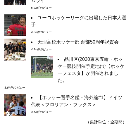
ムライ”
5.3k件のビュー
ユーロホッケーリーグに出場した日本人選
手
4.3k件のビュー
天理高校ホッケー部 創部50周年祝賀会
4.1k件のビュー
品川区(2020東京五輪・ホッ
ケー競技開催予定地)で【ホッケ
ーフェスタ】が開催されまし
た。
3.6k件のビュー
【ホッケー選手名鑑・海外編#1】ドイツ
代表＜フロリアン・フックス＞
3.6k件のビュー
（集計単位：全期間）