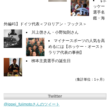
【ホ
ッケー
選手名
鑑・海
外編#1】ドイツ代表＜フロリアン・フックス＞
川上啓さん・小野知則さん
マイナースポーツの人気を高
めるには【ホッケー・オースト
ラリア代表の事例】
栁本主貴選手の誕生日
（集計単位：1ヶ月）
Twitter
@ippei_fujimotoさんのツイート