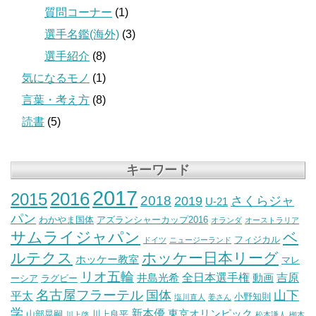
質問コーナー
(1)
選手名鑑(海外)
(3)
選手紹介
(8)
気になるモノ
(1)
言葉・考え方
(8)
読書
(5)
キーワード
2017
2016
2015
2018
2019
さくらジャ
U-21
パン
わかやま国体
アズランシャーカップ2016
オランダ
オーストラリア
サムライジャパン
ベ
フィジカル
ドイツ
ニュージーランド
ルテクス
ホッケー日本リーグ
ホッケー教室
マレ
リオ五輪
全日本選手権
吉原
井島光希
動画
ーシア
ラグビー
名古屋フラーテル
国体
山下
平太
小野知則
塩川直人
姜さん
学
新本優
東京オリンピック
山部晃嗣
川上良平
川上啓
松本謙人
栁本