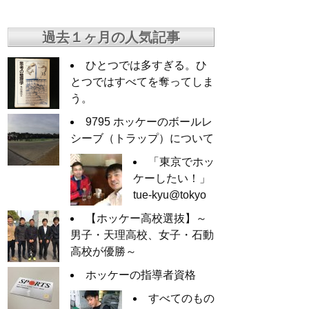
過去１ヶ月の人気記事
ひとつでは多すぎる。ひ
とつではすべてを奪ってしま
う。
9795 ホッケーのボールレ
シーブ（トラップ）について
「東京でホッ
ケーしたい！」
tue-kyu@tokyo
【ホッケー高校選抜】～
男子・天理高校、女子・石動
高校が優勝～
ホッケーの指導者資格
すべてのもの