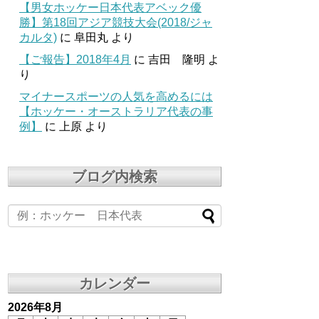
【男女ホッケー日本代表アベック優
勝】第18回アジア競技大会(2018/ジャ
カルタ)
に
阜田丸
より
【ご報告】2018年4月
に
吉田 隆明
よ
り
マイナースポーツの人気を高めるには
【ホッケー・オーストラリア代表の事
例】
に
上原
より
ブログ内検索
カレンダー
2026年8月