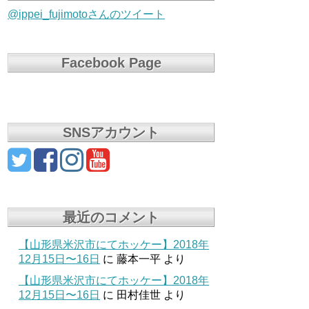
@ippei_fujimotoさんのツイート
Facebook Page
SNSアカウント
最近のコメント
【山形県米沢市にてホッケー】2018年
12月15日〜16日
に
藤本一平
より
【山形県米沢市にてホッケー】2018年
12月15日〜16日
に
田村佳世
より