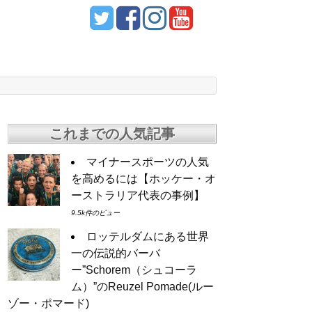
これまでの人気記事
マイナースポーツの人気
を高めるには【ホッケー・オ
ーストラリア代表の事例】
9.5k件のビュー
ロッテルダムにある世界
一の伝説的バーバ
ー”Schorem（シュコーラ
ム）”のReuzel Pomade(ルー
ゾー・ポマード)