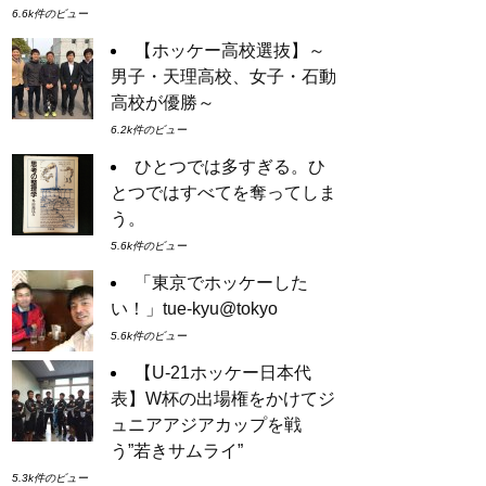
6.6k件のビュー
【ホッケー高校選抜】～
男子・天理高校、女子・石動
高校が優勝～
6.2k件のビュー
ひとつでは多すぎる。ひ
とつではすべてを奪ってしま
う。
5.6k件のビュー
「東京でホッケーした
い！」tue-kyu@tokyo
5.6k件のビュー
【U-21ホッケー日本代
表】W杯の出場権をかけてジ
ュニアアジアカップを戦
う”若きサムライ”
5.3k件のビュー