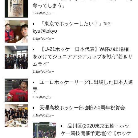
奪ってしまう。
5.6k件のビュー
「東京でホッケーしたい！」tue-
kyu@tokyo
5.6k件のビュー
【U-21ホッケー日本代表】W杯の出場権
をかけてジュニアアジアカップを戦う”若きサ
ムライ”
5.3k件のビュー
ユーロホッケーリーグに出場した日本人選
手
4.3k件のビュー
天理高校ホッケー部 創部50周年祝賀会
4.1k件のビュー
品川区(2020東京五輪・ホッ
ケー競技開催予定地)で【ホッケ