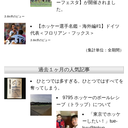
ーフェスタ】が開催されまし
た。
3.6k件のビュー
【ホッケー選手名鑑・海外編#1】ドイツ
代表＜フロリアン・フックス＞
3.6k件のビュー
（集計単位：全期間）
過去１ヶ月の人気記事
ひとつでは多すぎる。ひとつではすべてを
奪ってしまう。
9795 ホッケーのボールレシ
ーブ（トラップ）について
「東京でホッケ
ーしたい！」tue-
kyu@tokyo