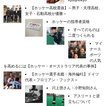
【ホッケー高校選抜】～男子・天理高校、
女子・石動高校が優勝～
ホッケーの指導者資格
すべてのものは
二度つくられる
マイ
ナース
ポーツ
の人気
を高めるには【ホッケー・オーストラリア代表の事例】
【ホッケー選手名鑑・海外編#1】ドイツ
代表＜フロリアン・フックス＞
川上啓さん・小野知則さん
アスリートと逆
立ちについて