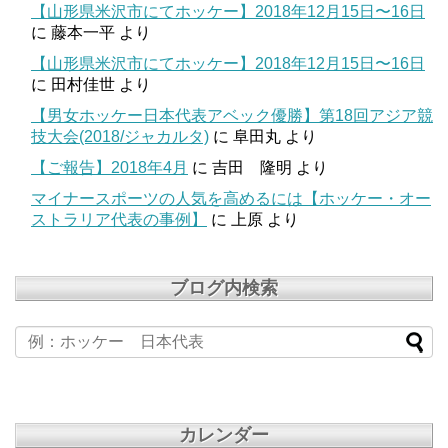
【山形県米沢市にてホッケー】2018年12月15日〜16日
に
藤本一平
より
【山形県米沢市にてホッケー】2018年12月15日〜16日
に
田村佳世
より
【男女ホッケー日本代表アベック優勝】第18回アジア競
技大会(2018/ジャカルタ)
に
阜田丸
より
【ご報告】2018年4月
に
吉田 隆明
より
マイナースポーツの人気を高めるには【ホッケー・オー
ストラリア代表の事例】
に
上原
より
ブログ内検索
カレンダー