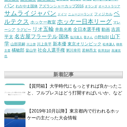
パン
わかやま国体
アズランシャーカップ2016
オランダ
オーストラリア
サムライジャパン
ベ
フィジカル
ドイツ
ニュージーランド
ルテクス
ホッケー日本リーグ
ホッケー教室
マレ
リオ五輪
全日本選手権
吉原
井島光希
動画
ーシア
ラグビー
名古屋フラーテル
国体
山下
平太
小野知則
塩川直人
姜さん
学
新本優
東京オリンピック
山部晃嗣
川上良平
川上啓
松本謙人
栁本
社会人選手権
橘敏郎
畠山学
粥川幸司
若林昂太
主貴
長澤克好
高瀬克
也
新着記事
【質問箱】大学時代にもっとすれば良かったこ
と、フルプレスはどう打開すればいいか、など
【2019年10月以降】東京都内で行われるホッ
ケーの主だった大会情報