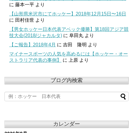
に
藤本一平
より
【山形県米沢市にてホッケー】2018年12月15日〜16日
に
田村佳世
より
【男女ホッケー日本代表アベック優勝】第18回アジア競
技大会(2018/ジャカルタ)
に
阜田丸
より
【ご報告】2018年4月
に
吉田 隆明
より
マイナースポーツの人気を高めるには【ホッケー・オー
ストラリア代表の事例】
に
上原
より
ブログ内検索
カレンダー