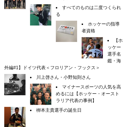
すべてのものは二度つくられ
る
ホッケーの指導
者資格
【ホ
ッケー
選手名
鑑・海
外編#1】ドイツ代表＜フロリアン・フックス＞
川上啓さん・小野知則さん
マイナースポーツの人気を高
めるには【ホッケー・オースト
ラリア代表の事例】
栁本主貴選手の誕生日