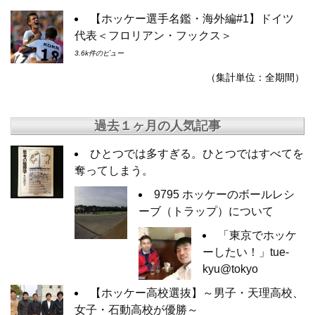
【ホッケー選手名鑑・海外編#1】ドイツ
代表＜フロリアン・フックス＞
3.6k件のビュー
（集計単位：全期間）
過去１ヶ月の人気記事
ひとつでは多すぎる。ひとつではすべてを
奪ってしまう。
9795 ホッケーのボールレシ
ーブ（トラップ）について
「東京でホッケ
ーしたい！」tue-
kyu@tokyo
【ホッケー高校選抜】～男子・天理高校、
女子・石動高校が優勝～