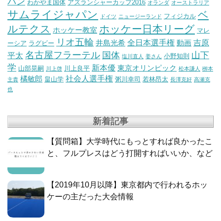
パン
わかやま国体
アズランシャーカップ2016
オランダ
オーストラリア
サムライジャパン
ベ
フィジカル
ドイツ
ニュージーランド
ルテクス
ホッケー日本リーグ
ホッケー教室
マレ
リオ五輪
全日本選手権
吉原
井島光希
動画
ーシア
ラグビー
名古屋フラーテル
国体
山下
平太
小野知則
塩川直人
姜さん
学
新本優
東京オリンピック
山部晃嗣
川上良平
川上啓
松本謙人
栁本
社会人選手権
橘敏郎
畠山学
粥川幸司
若林昂太
主貴
長澤克好
高瀬克
也
新着記事
【質問箱】大学時代にもっとすれば良かったこ
と、フルプレスはどう打開すればいいか、など
【2019年10月以降】東京都内で行われるホッ
ケーの主だった大会情報