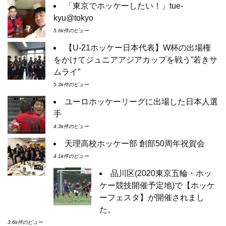
「東京でホッケーしたい！」tue-
kyu@tokyo
5.6k件のビュー
【U-21ホッケー日本代表】W杯の出場権
をかけてジュニアアジアカップを戦う”若きサ
ムライ”
5.3k件のビュー
ユーロホッケーリーグに出場した日本人選
手
4.3k件のビュー
天理高校ホッケー部 創部50周年祝賀会
4.1k件のビュー
品川区(2020東京五輪・ホッ
ケー競技開催予定地)で【ホッケ
ーフェスタ】が開催されまし
た。
3.6k件のビュー